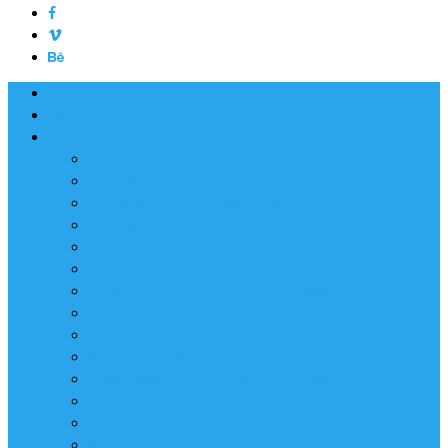
Home
Portfolio
Leistungen
Überblick
Imagefilme und Imagevideos
Produktfilme und Produktvideos
Werbespots | Werbefilme | Werbevideos
Messefilme und Messevideos
Eventfilme und Eventvideos
Praxisfilme – Für Ärzte, Praxen und Kliniken
Reportagen und Dokumentationen
Erklärfilme, Erklärvideos und Animationen
Kameramann | Kamerateam | EB-Team | Videojournalist
Postproduktion | Videoschnitt | Filmschnitt
Visuelle Effekte – VFX
Fotografie
Workshops und Seminare