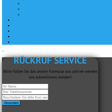
Visuelle Effekte – VFX
Fotografie
Workshops und Seminare
News
Jobs
Kontakt
About
Impressum
RÜCKRUF SERVICE
Bitte füllen Sie das untere Formular aus und wir werden
uns schnellstens melden!
Absenden