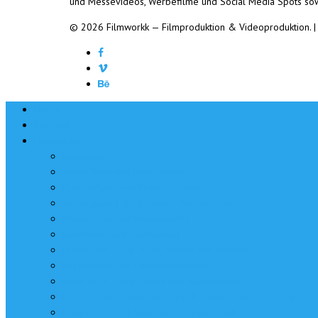
und Messevideos, Werbefilme und Social Media Spots so
© 2026 Filmworkk — Filmproduktion & Videoproduktion.
Home
Portfolio
Leistungen
Überblick
Imagefilme und Imagevideos
Produktfilme und Produktvideos
Werbespots | Werbefilme | Werbevideos
Messefilme und Messevideos
Eventfilme und Eventvideos
Praxisfilme – Für Ärzte, Praxen und Kliniken
Reportagen und Dokumentationen
Erklärfilme, Erklärvideos und Animationen
Kameramann | Kamerateam | EB-Team | Videojournalist
Postproduktion | Videoschnitt | Filmschnitt