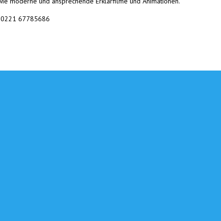
wie moderne und ansprechende Erklärfilme und Animationen.
 | 0221 67785686