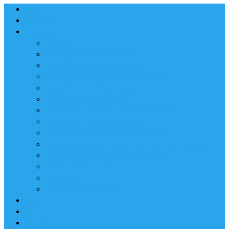
Home
Portfolio
Leistungen
Überblick
Imagefilme und Imagevideos
Produktfilme und Produktvideos
Werbespots | Werbefilme | Werbevideos
Messefilme und Messevideos
Eventfilme und Eventvideos
Praxisfilme – Für Ärzte, Praxen und Kliniken
Reportagen und Dokumentationen
Erklärfilme, Erklärvideos und Animationen
Kameramann | Kamerateam | EB-Team | Videojournalist
Postproduktion | Videoschnitt | Filmschnitt
Visuelle Effekte – VFX
Fotografie
Workshops und Seminare
News
Jobs
Kontakt