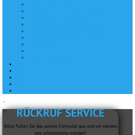
Eventfilme und Eventvideos
Praxisfilme – Für Ärzte, Praxen und Kliniken
Reportagen und Dokumentationen
Erklärfilme, Erklärvideos und Animationen
Kameramann | Kamerateam | EB-Team | Videojournalist
Postproduktion | Videoschnitt | Filmschnitt
Visuelle Effekte – VFX
Fotografie
Workshops und Seminare
News
Jobs
Kontakt
About
Impressum
RÜCKRUF SERVICE
Bitte füllen Sie das untere Formular aus und wir werden
uns schnellstens melden!