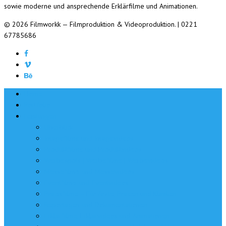
sowie moderne und ansprechende Erklärfilme und Animationen.
© 2026 Filmworkk — Filmproduktion & Videoproduktion. | 0221
67785686
Home
Portfolio
Leistungen
Überblick
Imagefilme und Imagevideos
Produktfilme und Produktvideos
Werbespots | Werbefilme | Werbevideos
Messefilme und Messevideos
Eventfilme und Eventvideos
Praxisfilme – Für Ärzte, Praxen und Kliniken
Reportagen und Dokumentationen
Erklärfilme, Erklärvideos und Animationen