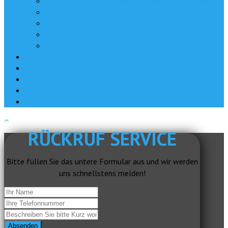
Kameramann | Kamerateam | EB-Team | Videojournalist
Postproduktion | Videoschnitt | Filmschnitt
Visuelle Effekte – VFX
Fotografie
Workshops und Seminare
News
Jobs
Kontakt
About
Impressum
RÜCKRUF SERVICE
Bitte füllen Sie das untere Formular aus und wir werden
uns schnellstens melden!
Absenden