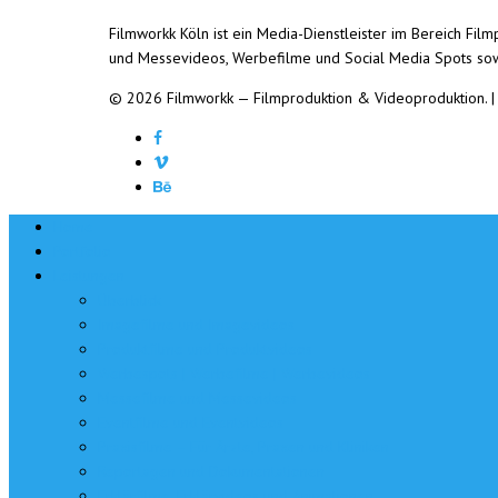
Filmworkk Köln ist ein Media-Dienstleister im Bereich Fi
und Messevideos, Werbefilme und Social Media Spots so
© 2026 Filmworkk — Filmproduktion & Videoproduktion.
Home
Portfolio
Leistungen
Überblick
Imagefilme und Imagevideos
Produktfilme und Produktvideos
Werbespots | Werbefilme | Werbevideos
Messefilme und Messevideos
Eventfilme und Eventvideos
Praxisfilme – Für Ärzte, Praxen und Kliniken
Reportagen und Dokumentationen
Erklärfilme, Erklärvideos und Animationen