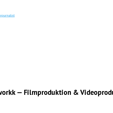
journalist
mworkk — Filmproduktion & Videoprod