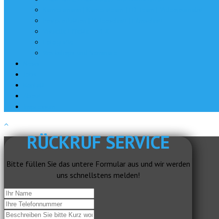
Kameramann | Kamerateam | EB-Team | Videojournalist
Postproduktion | Videoschnitt | Filmschnitt
Visuelle Effekte – VFX
Fotografie
Workshops und Seminare
News
Jobs
Kontakt
About
Impressum
RÜCKRUF SERVICE
Bitte füllen Sie das untere Formular aus und wir werden
uns schnellstens melden!