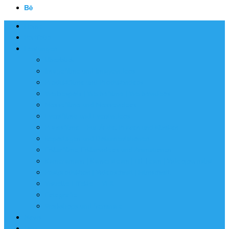
Home
Portfolio
Leistungen
Überblick
Imagefilme und Imagevideos
Produktfilme und Produktvideos
Werbespots | Werbefilme | Werbevideos
Messefilme und Messevideos
Eventfilme und Eventvideos
Praxisfilme – Für Ärzte, Praxen und Kliniken
Reportagen und Dokumentationen
Erklärfilme, Erklärvideos und Animationen
Kameramann | Kamerateam | EB-Team | Videojournalist
Postproduktion | Videoschnitt | Filmschnitt
Visuelle Effekte – VFX
Fotografie
Workshops und Seminare
News
Jobs