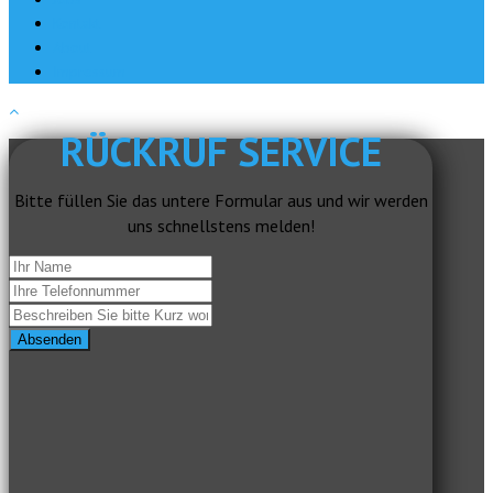
Kontakt
About
Impressum
RÜCKRUF SERVICE
Bitte füllen Sie das untere Formular aus und wir werden
uns schnellstens melden!
Absenden