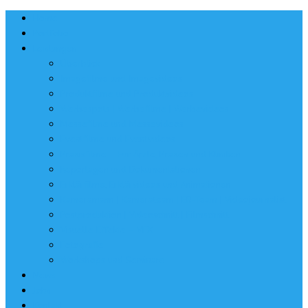
Home
Portfolio
Leistungen
Überblick
Imagefilme und Imagevideos
Produktfilme und Produktvideos
Werbespots | Werbefilme | Werbevideos
Messefilme und Messevideos
Eventfilme und Eventvideos
Praxisfilme – Für Ärzte, Praxen und Kliniken
Reportagen und Dokumentationen
Erklärfilme, Erklärvideos und Animationen
Kameramann | Kamerateam | EB-Team | Videojournalist
Postproduktion | Videoschnitt | Filmschnitt
Visuelle Effekte – VFX
Fotografie
Workshops und Seminare
News
Jobs
Kontakt