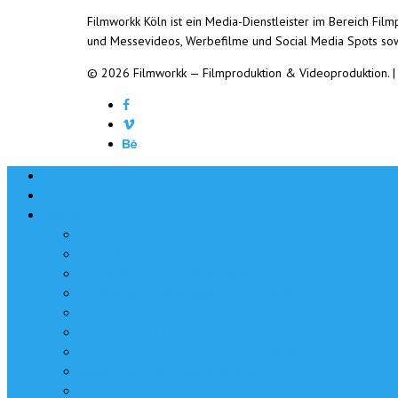
Filmworkk Köln ist ein Media-Dienstleister im Bereich Fi
und Messevideos, Werbefilme und Social Media Spots so
© 2026 Filmworkk — Filmproduktion & Videoproduktion.
Home
Portfolio
Leistungen
Überblick
Imagefilme und Imagevideos
Produktfilme und Produktvideos
Werbespots | Werbefilme | Werbevideos
Messefilme und Messevideos
Eventfilme und Eventvideos
Praxisfilme – Für Ärzte, Praxen und Kliniken
Reportagen und Dokumentationen
Erklärfilme, Erklärvideos und Animationen