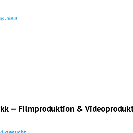
journalist
rkk — Filmproduktion & Videoproduk
w) gesucht