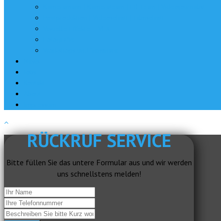
Kameramann | Kamerateam | EB-Team | Videojournalist
Postproduktion | Videoschnitt | Filmschnitt
Visuelle Effekte – VFX
Fotografie
Workshops und Seminare
News
Jobs
Kontakt
About
Impressum
RÜCKRUF SERVICE
Bitte füllen Sie das untere Formular aus und wir werden
uns schnellstens melden!