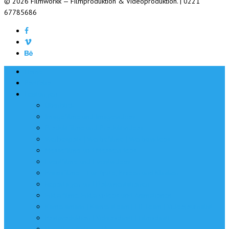
© 2026 Filmworkk — Filmproduktion & Videoproduktion. | 0221
67785686
Home
Portfolio
Leistungen
Überblick
Imagefilme und Imagevideos
Produktfilme und Produktvideos
Werbespots | Werbefilme | Werbevideos
Messefilme und Messevideos
Eventfilme und Eventvideos
Praxisfilme – Für Ärzte, Praxen und Kliniken
Reportagen und Dokumentationen
Erklärfilme, Erklärvideos und Animationen
Kameramann | Kamerateam | EB-Team | Videojournalist
Postproduktion | Videoschnitt | Filmschnitt
Visuelle Effekte – VFX