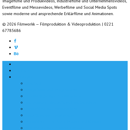
Imagefilme und Produkvideos, Industriefilme und Unternehmensvideos,
Eventfilme und Messevideos, Werbefilme und Social Media Spots
sowie moderne und ansprechende Erklärfilme und Animationen.
© 2026 Filmworkk — Filmproduktion & Videoproduktion. | 0221
67785686
Home
Portfolio
Leistungen
Überblick
Imagefilme und Imagevideos
Produktfilme und Produktvideos
Werbespots | Werbefilme | Werbevideos
Messefilme und Messevideos
Eventfilme und Eventvideos
Praxisfilme – Für Ärzte, Praxen und Kliniken
Reportagen und Dokumentationen