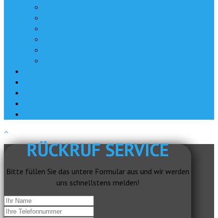
Erklärfilme, Erklärvideos und Animationen
Kameramann | Kamerateam | EB-Team | Videojournalist
Postproduktion | Videoschnitt | Filmschnitt
Visuelle Effekte – VFX
Fotografie
Workshops und Seminare
News
Jobs
Kontakt
About
Impressum
RÜCKRUF SERVICE
Bitte füllen Sie das untere Formular aus und wir werden
uns schnellstens melden!