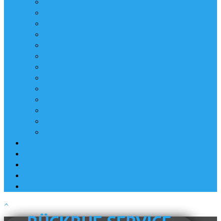
Imagefilme und Imagevideos
Produktfilme und Produktvideos
Werbespots | Werbefilme | Werbevideos
Messefilme und Messevideos
Eventfilme und Eventvideos
Praxisfilme – Für Ärzte, Praxen und Kliniken
Reportagen und Dokumentationen
Erklärfilme, Erklärvideos und Animationen
Kameramann | Kamerateam | EB-Team | Videojournalist
Postproduktion | Videoschnitt | Filmschnitt
Visuelle Effekte – VFX
Fotografie
Workshops und Seminare
News
Jobs
Kontakt
About
Impressum