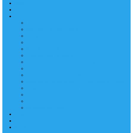
Home
Portfolio
Leistungen
Überblick
Imagefilme und Imagevideos
Produktfilme und Produktvideos
Werbespots | Werbefilme | Werbevideos
Messefilme und Messevideos
Eventfilme und Eventvideos
Praxisfilme – Für Ärzte, Praxen und Kliniken
Reportagen und Dokumentationen
Erklärfilme, Erklärvideos und Animationen
Kameramann | Kamerateam | EB-Team | Videojournalist
Postproduktion | Videoschnitt | Filmschnitt
Visuelle Effekte – VFX
Fotografie
Workshops und Seminare
News
Jobs
Kontakt