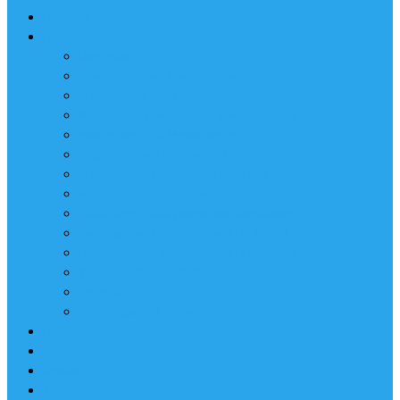
Portfolio
Leistungen
Überblick
Imagefilme und Imagevideos
Produktfilme und Produktvideos
Werbespots | Werbefilme | Werbevideos
Messefilme und Messevideos
Eventfilme und Eventvideos
Praxisfilme – Für Ärzte, Praxen und Kliniken
Reportagen und Dokumentationen
Erklärfilme, Erklärvideos und Animationen
Kameramann | Kamerateam | EB-Team | Videojournalist
Postproduktion | Videoschnitt | Filmschnitt
Visuelle Effekte – VFX
Fotografie
Workshops und Seminare
News
Jobs
Kontakt
About